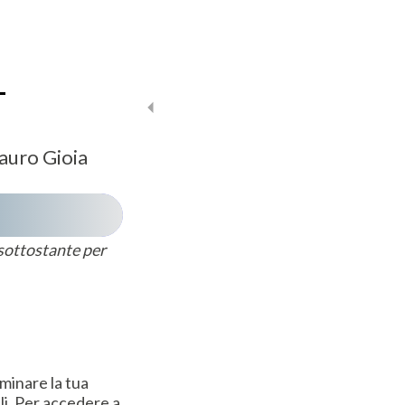
-
auro Gioia
 sottostante per
iminare la tua
li. Per accedere a