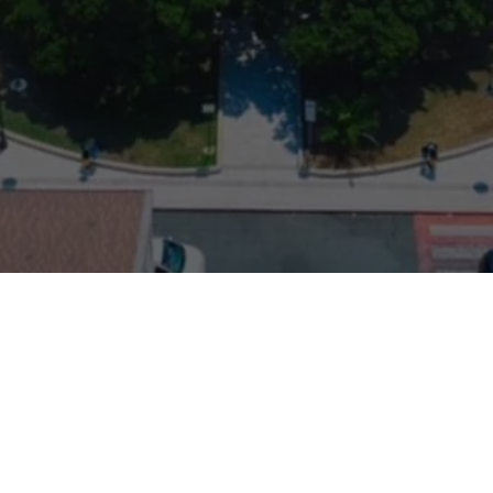
Benvenuti a San Ferdinando
Benvenuti a San Ferdinando, dove la bellezza della città si unisce
alla passione dei suoi abitanti per creare un luogo unico e
accogliente.
L'Amministrazione Comunale di San Ferdinando è impegnata a
rendere la città un luogo di interazione e di comunicazione
trasparente con i cittadini, di sviluppo del turismo e dell’attività
economica locale.