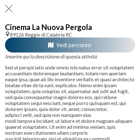
Cinema La Nuova Pergola
89126 Reggio di Calabria RC
Vedi percorso
Inserire qui la descrizione di questa attività
Sed ut perspiciatis unde omnis iste natus error sit voluptatem
accusantium doloremque laudantium, totam rem aperiam
eaque ipsa, quae ab illo inventore veritatis et quasi architecto
beatae vitae dicta sunt, explicabo. Nemo enim ipsam
voluptatem, quia voluptas sit, aspernatur aut odit aut fugit,
sed quia consequuntur magni dolores eos, qui ratione
voluptatem sequi nesciunt, neque porro quisquam est, qui
dolorem ipsum, quia dolor sit, amet, consectetur,
adipisci velit, sed quia non numquam eius
modi tempora incidunt, ut labore et dolore magnam aliquam
quaerat voluptatem. Ut enim ad minima veniam, quis
nostrum exercitationem ullam corporis
suscipit laboriosam, nisi ut aliquid ex ea commodi