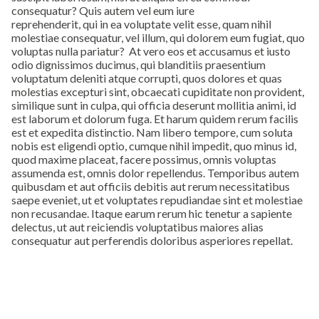
consequatur? Quis autem vel eum iure
reprehenderit, qui in ea voluptate velit esse, quam nihil
molestiae consequatur, vel illum, qui dolorem eum fugiat, quo
voluptas nulla pariatur? At vero eos et accusamus et iusto
odio dignissimos ducimus, qui blanditiis praesentium
voluptatum deleniti atque corrupti, quos dolores et quas
molestias excepturi sint, obcaecati cupiditate non provident,
similique sunt in culpa, qui officia deserunt mollitia animi, id
est laborum et dolorum fuga. Et harum quidem rerum facilis
est et expedita distinctio. Nam libero tempore, cum soluta
nobis est eligendi optio, cumque nihil impedit, quo minus id,
quod maxime placeat, facere possimus, omnis voluptas
assumenda est, omnis dolor repellendus. Temporibus autem
quibusdam et aut officiis debitis aut rerum necessitatibus
saepe eveniet, ut et voluptates repudiandae sint et molestiae
non recusandae. Itaque earum rerum hic tenetur a sapiente
delectus, ut aut reiciendis voluptatibus maiores alias
consequatur aut perferendis doloribus asperiores repellat.