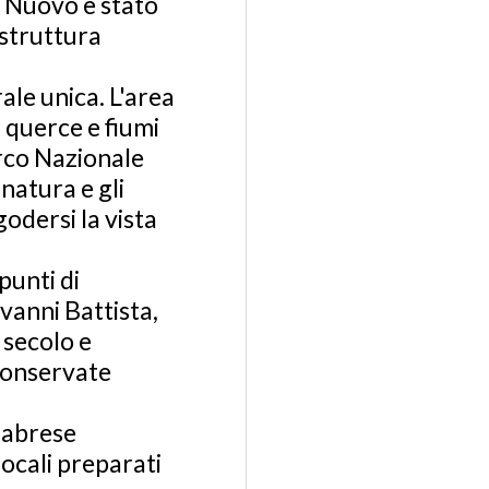
o Nuovo è stato
struttura
ale unica. L'area
 querce e fiumi
arco Nazionale
natura e gli
godersi la vista
punti di
vanni Battista,
 secolo e
conservate
alabrese
locali preparati