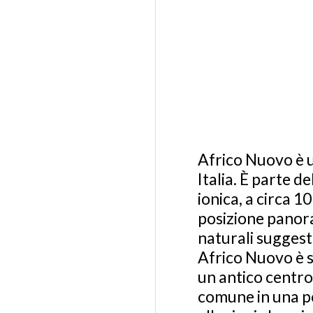
Africo Nuovo è u
Italia. È parte d
ionica, a circa 1
posizione panora
naturali suggesti
Africo Nuovo è 
un antico centro 
comune in una pos