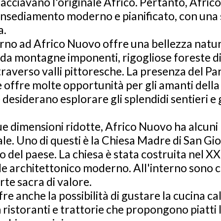
nacciavano l'originale Africo. Pertanto, Afric
insediamento moderno e pianificato, con una 
a.
orno ad Africo Nuovo offre una bellezza natur
 da montagne imponenti, rigogliose foreste di
raverso valli pittoresche. La presenza del P
offre molte opportunità per gli amanti della 
 desiderano esplorare gli splendidi sentieri e 
e dimensioni ridotte, Africo Nuovo ha alcuni 
ale. Uno di questi è la Chiesa Madre di San Gio
o del paese. La chiesa è stata costruita nel XX
le architettonico moderno. All'interno sono 
rte sacra di valore.
re anche la possibilità di gustare la cucina c
 ristoranti e trattorie che propongono piatti 