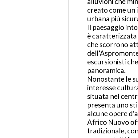
alluvioni che mi
creato come un 
urbana più sicur
Il paesaggio int
è caratterizzata
che scorrono att
dell'Aspromonte 
escursionisti che
panoramica.
Nonostante le su
interesse cultur
situata nel centr
presenta uno sti
alcune opere d'a
Africo Nuovo off
tradizionale, con