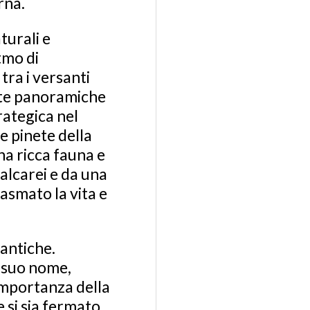
rna.
turali e
tmo di
tra i versanti
dute panoramiche
rategica nel
le pinete della
na ricca fauna e
alcarei e da una
asmato la vita e
 antiche.
l suo nome,
'importanza della
 si sia fermato