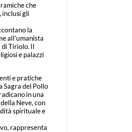
noramiche che
inclusi gli
accontano la
me all'umanista
i Tiriolo. Il
igiosi e palazzi
venti e pratiche
a Sagra del Pollo
radicano in una
 della Neve, con
dità spirituale e
ivo, rappresenta