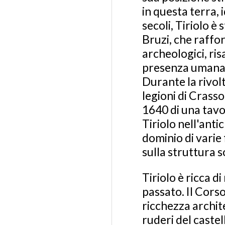
in questa terra, 
secoli, Tiriolo è 
Bruzi, che raffo
archeologici, ris
presenza umana e
Durante la rivolt
legioni di Crasso
1640 di una tavol
Tiriolo nell'antic
dominio di varie
sulla struttura s
Tiriolo è ricca d
passato. Il Corso
ricchezza archite
ruderi del castel