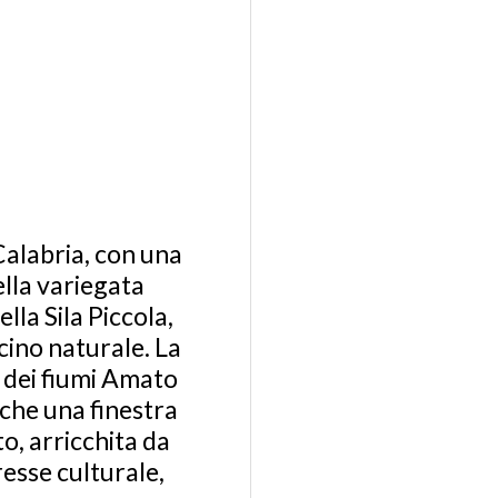
Calabria, con una
ella variegata
ella Sila Piccola,
scino naturale. La
i dei fiumi Amato
che una finestra
to, arricchita da
resse culturale,