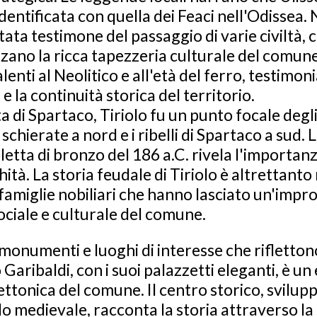
identificata con quella dei Feaci nell'Odissea. 
stata testimone del passaggio di varie civiltà, 
rzano la ricca tapezzeria culturale del comune
alenti al Neolitico e all'età del ferro, testimon
 la continuità storica del territorio.
a di Spartaco, Tiriolo fu un punto focale degli
 schierate a nord e i ribelli di Spartaco a sud.
etta di bronzo del 186 a.C. rivela l'importanz
hità. La storia feudale di Tiriolo è altrettanto r
 famiglie nobiliari che hanno lasciato un'impro
ociale e culturale del comune.
i monumenti e luoghi di interesse che rifletton
 Garibaldi, con i suoi palazzetti eleganti, è u
ttonica del comune. Il centro storico, svilupp
lo medievale, racconta la storia attraverso la