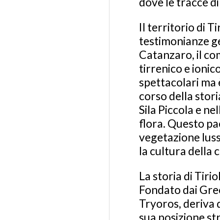
dove le tracce di
Il territorio di 
testimonianze geo
Catanzaro, il com
tirrenico e ioni
spettacolari ma 
corso della stori
Sila Piccola e ne
flora. Questo pa
vegetazione luss
la cultura della 
La storia di Tiri
Fondato dai Greci
Tryoros, deriva 
sua posizione st