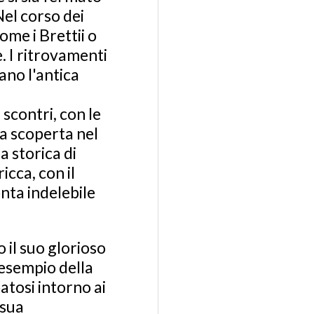
Nel corso dei
come i Brettii o
. I ritrovamenti
iano l'antica
 scontri, con le
 La scoperta nel
a storica di
icca, con il
nta indelebile
o il suo glorioso
n esempio della
atosi intorno ai
 sua