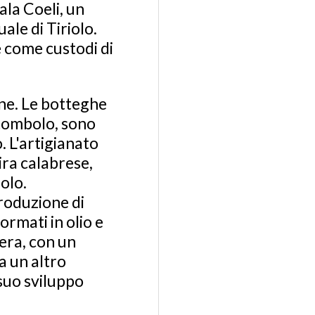
ala Coeli, un
uale di Tiriolo.
e come custodi di
one. Le botteghe
a tombolo, sono
. L'artigianato
ira calabrese,
iolo.
produzione di
ormati in olio e
era, con un
a un altro
suo sviluppo