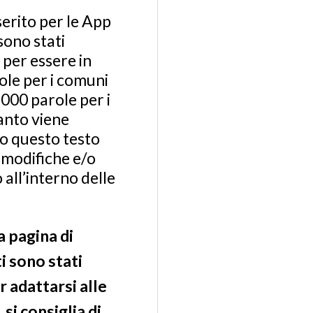
serito per le App
sono stati
o per essere in
role per i comuni
000 parole per i
uanto viene
ito questo testo
ci modifiche e/o
all’interno delle
a pagina di
i sono stati
r adattarsi alle
si consiglia di