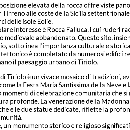
 posizione elevata della rocca offre viste pa
Tirreno alle coste della Sicilia settentrionale, 
i delle isole Eolie.
olare interesse è Rocca Falluca, i cui ruderi r
go medievale abbandonato. Questo sito, insie
, sottolinea l'importanza culturale e storica d
tettonico è completato da numerosi edifici rel
ano il paesaggio urbano di Tiriolo.
 di Tiriolo è un vivace mosaico di tradizioni, e
 come la Festa Maria Santissima della Neve e l
o momenti di celebrazione comunitaria che si 
tura profonde. La venerazione della Madonna
iche e le due statue dedicate, riflette la profon
comunità.
 un monumento storico e religioso significat