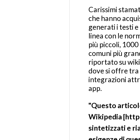
Carissimi stamat
che hanno acquis
generati i testi 
linea con le norm
più piccoli, 100
comuni più grand
riportato su wiki
dove si offre tra 
integrazioni att
app.
"Questo articol
Wikipedia [https
sintetizzati e r
esigenze di ques