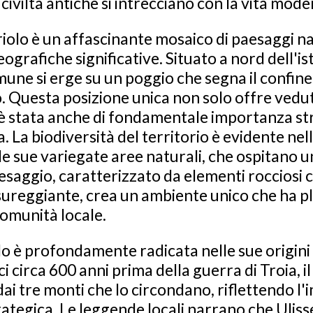
 civiltà antiche si intrecciano con la vita mode
Tiriolo è un affascinante mosaico di paesaggi na
grafiche significative. Situato a nord dell'is
une si erge su un poggio che segna il confine 
co. Questa posizione unica non solo offre ve
è stata anche di fondamentale importanza st
a. La biodiversità del territorio è evidente nel
lle sue variegate aree naturali, che ospitano u
esaggio, caratterizzato da elementi rocciosi c
ureggiante, crea un ambiente unico che ha pl
comunità locale.
olo è profondamente radicata nelle sue origini
 circa 600 anni prima della guerra di Troia, i
dai tre monti che lo circondano, riflettendo l
rategica. Le leggende locali narrano che Ulisse