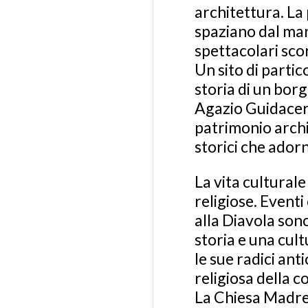
architettura. La
spaziano dal mar 
spettacolari scorc
Un sito di partic
storia di un bor
Agazio Guidacerio
patrimonio archi
storici che adorn
La vita culturale
religiose. Eventi
alla Diavola son
storia e una cul
le sue radici ant
religiosa della 
La Chiesa Madre,