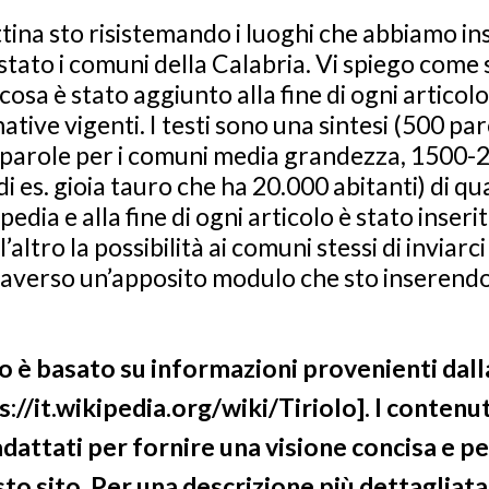
tina sto risistemando i luoghi che abbiamo in
tato i comuni della Calabria. Vi spiego come 
e cosa è stato aggiunto alla fine di ogni articol
ative vigenti. I testi sono una sintesi (500 pa
0 parole per i comuni media grandezza, 1500-2
i es. gioia tauro che ha 20.000 abitanti) di q
pedia e alla fine di ogni articolo è stato inser
l’altro la possibilità ai comuni stessi di inviar
raverso un’apposito modulo che sto inserendo 
o è basato su informazioni provenienti dall
://it.wikipedia.org/wiki/Tiriolo]. I contenut
iadattati per fornire una visione concisa e pe
to sito. Per una descrizione più dettagliata, 