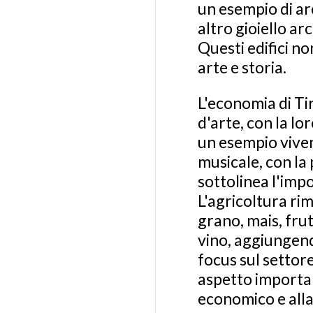
un esempio di arc
altro gioiello arc
Questi edifici n
arte e storia.
L'economia di Tir
d'arte, con la lo
un esempio vivent
musicale, con la 
sottolinea l'impo
L'agricoltura ri
grano, mais, frut
vino, aggiungend
focus sul settor
aspetto importan
economico e alla